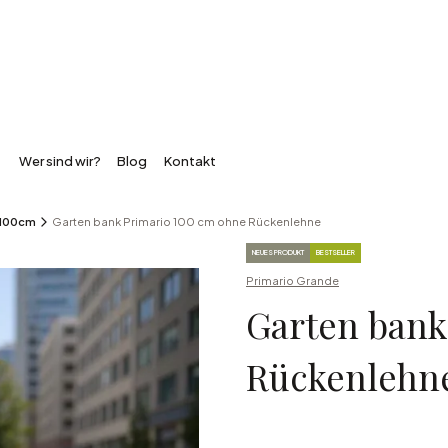
Wer sind wir?
Blog
Kontakt
 100cm
Garten bank Primario 100 cm ohne Rückenlehne
Product tags
NEUES PRODUKT
BESTSELLER
Primario Grande
Garten bank
Rückenlehn