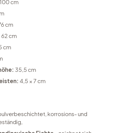
100 cm
cm
76 cm
:
62 cm
5 cm
m
höhe:
35,5 cm
eisten:
4,5 × 7 cm
pulverbeschichtet, korrosions- und
ständig,