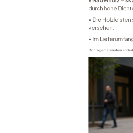
•
Nadelholz – sk
durch hohe Dichte
• Die Holzleisten
versehen,
• Im Lieferumfan
Montagematerialien enthal