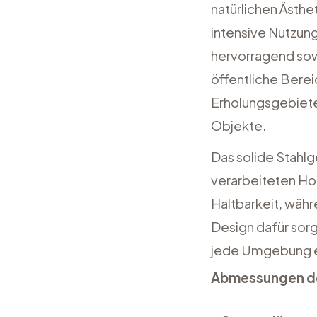
natürlichen Ästhe
intensive Nutzung 
hervorragend sowo
öffentliche Berei
Erholungsgebiet
Objekte.
Das solide Stahlge
verarbeiteten Hol
Haltbarkeit, währ
Design dafür sorg
jede Umgebung e
Abmessungen de