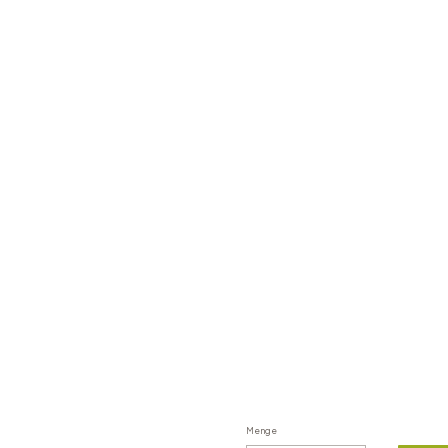
Produktvariante auswählen:
Einzelne Varianten können preislich abwei
*
FARBE
Menge