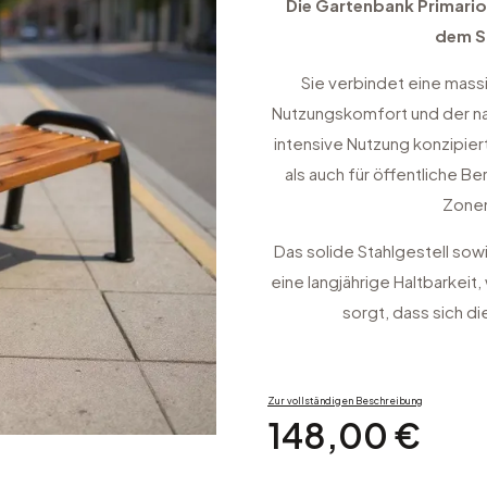
Die Gartenbank Primario
dem S
Sie verbindet eine mass
Nutzungskomfort und der nat
intensive Nutzung konzipier
als auch für öffentliche B
Zonen
Das solide Stahlgestell sowi
eine langjährige Haltbarkeit
sorgt, dass sich d
Zur vollständigen Beschreibung
Preis
148,00 €