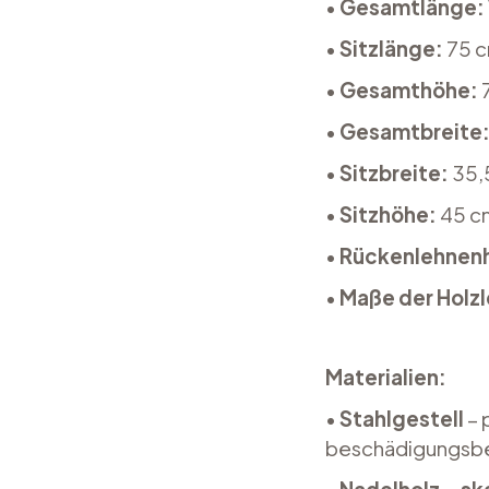
•
Gesamtlänge:
•
Sitzlänge:
75 
•
Gesamthöhe:
•
Gesamtbreite
•
Sitzbreite
:
35,
•
Sitzhöhe:
45 c
•
Rückenlehnen
•
Maße der Holzl
Materialien:
•
Stahlgestell
– 
beschädigungsbe