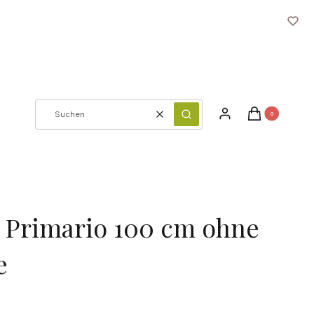
Produkte im Ware
Einloggen
Warenkorb
Zurücksetzen
Suchen
 Primario 100 cm ohne
e