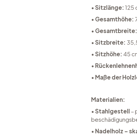
•
Sitzlänge:
125
•
Gesamthöhe:
•
Gesamtbreite
•
Sitzbreite
:
35,
•
Sitzhöhe:
45 c
•
Rückenlehnen
•
Maße der Holzl
Materialien:
•
Stahlgestell
– 
beschädigungsbe
•
Nadelholz – sk