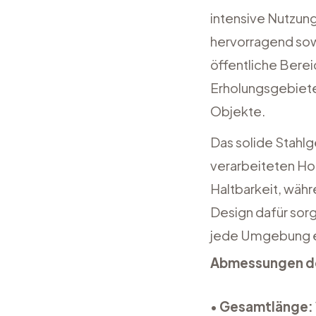
intensive Nutzung 
hervorragend sowo
öffentliche Berei
Erholungsgebiet
Objekte.
Das solide Stahlge
verarbeiteten Hol
Haltbarkeit, währ
Design dafür sorg
jede Umgebung e
Abmessungen de
•
Gesamtlänge: