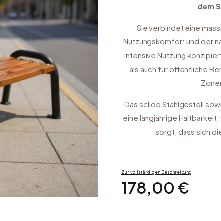
dem S
Sie verbindet eine mass
Nutzungskomfort und der nat
intensive Nutzung konzipier
als auch für öffentliche B
Zonen
Das solide Stahlgestell sowi
eine langjährige Haltbarkeit
sorgt, dass sich d
Zur vollständigen Beschreibung
Preis
178,00 €
Produktvariante auswählen: