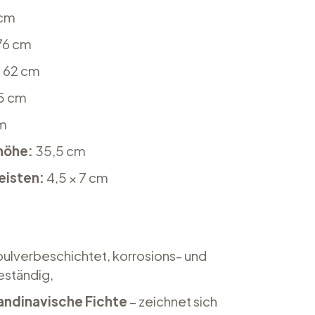
 cm
76 cm
:
62 cm
5 cm
m
höhe:
35,5 cm
eisten:
4,5 × 7 cm
pulverbeschichtet, korrosions- und
ständig,
andinavische Fichte
– zeichnet sich