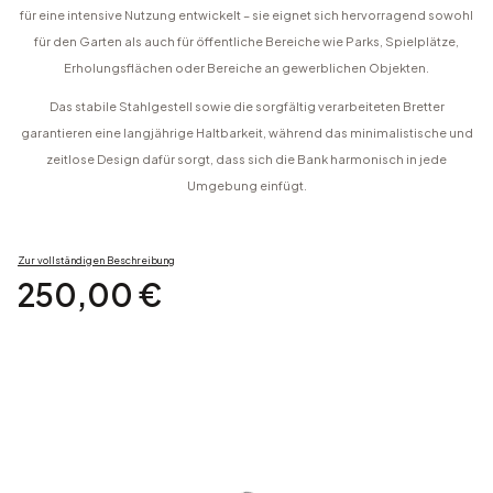
für eine intensive Nutzung entwickelt – sie eignet sich hervorragend sowohl
für den Garten als auch für öffentliche Bereiche wie Parks, Spielplätze,
Erholungsflächen oder Bereiche an gewerblichen Objekten.
Das stabile Stahlgestell sowie die sorgfältig verarbeiteten Bretter
garantieren eine langjährige Haltbarkeit, während das minimalistische und
zeitlose Design dafür sorgt, dass sich die Bank harmonisch in jede
Umgebung einfügt.
Zur vollständigen Beschreibung
Preis
250,00 €
Produktvariante auswählen:
Einzelne Varianten können preislich abweichen
*
FARBE