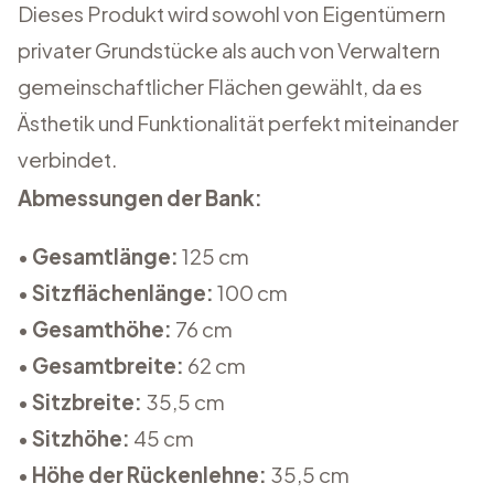
Dieses Produkt wird sowohl von Eigentümern
privater Grundstücke als auch von Verwaltern
gemeinschaftlicher Flächen gewählt, da es
Ästhetik und Funktionalität perfekt miteinander
verbindet.
Abmessungen der Bank:
•
Gesamtlänge:
125 cm
•
Sitzflächenlänge:
100 cm
•
Gesamthöhe:
76 cm
•
Gesamtbreite
:
62 cm
•
Sitzbreite
:
35,5 cm
•
Sitzhöhe:
45 cm
•
Höhe der Rückenlehne:
35,5 cm