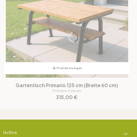
Produkt anzeigen
Gartentisch Primario 125 cm (Breite 60 cm)
Primario Grande
Preis
315,00 €
Fußzeilenmenü
Helfen