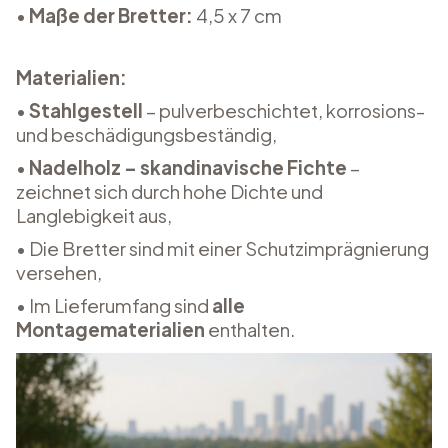
•
Maße der Bretter:
4,5 x 7 cm
Materialien:
•
Stahlgestell
– pulverbeschichtet, korrosions-
und beschädigungsbeständig,
•
Nadelholz – skandinavische Fichte
–
zeichnet sich durch hohe Dichte und
Langlebigkeit aus,
• Die Bretter sind mit einer Schutzimprägnierung
versehen,
• Im Lieferumfang sind
alle
Montagematerialien
enthalten.