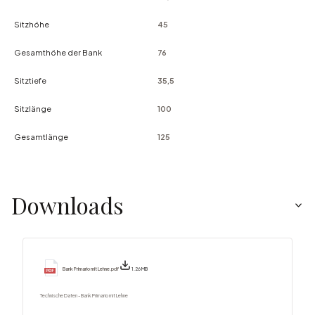
Sitzhöhe
45
Gesamthöhe der Bank
76
Sitztiefe
35,5
Sitzlänge
100
Gesamtlänge
125
Downloads
Bank Primario mit Lehne.pdf
1.26 MB
Technische Daten - Bank Primario mit Lehne